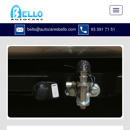
Toggle
navigat
bello@autocaresbello.com
93 391 71 51